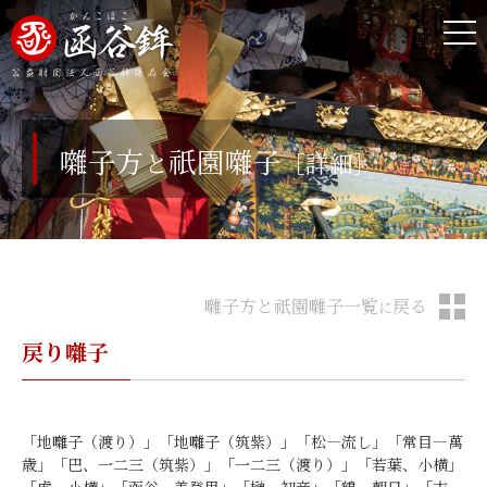
囃子方
祇園囃子
と
［詳細］
囃子方と祇園囃子一覧
戻る
に
戻り囃子
「地囃子（渡り）」「地囃子（筑紫）」「松―流し」「常目―萬
歳」「巴、一二三（筑紫）」「一二三（渡り）」「若葉、小横」