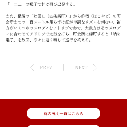
「一二三」の囃子で鉾は再び出発する。
また、最後の「辻回し（四条新町）」から鉾宿（ほこやど）の町
会所までの二百メートル足らずは鉦が単調なリズムを刻む中、笛
方がいくつかのメロディをアドリブで奏で、太鼓方はそのメロデ
ィに合わせてアドリブで太鼓を打ち、町会所に帰町すると「納め
囃子」を数回、徐々に速く囃して巡行を終える。
PREV
NEXT
鉾の説明一覧はこちら