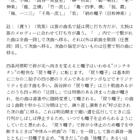
「虎、小横」「函谷―美登里」「榊―初音」「鶴―朝日」「末―
神楽」「龍、立横」「竹―流し」「亀―四季、横」「翁、霞」
「梅、一二三」「千鳥―流し」「若」「納め囃子（日和神楽）」
註：（渡り）（筑紫）は笛の曲名で鉦は同じ打ち方だが、太鼓は
笛のメロディーに合わせて打ち方が違う。「 」内で―で繋がれ
た曲は全曲一回しで次曲へ移る。それ以外は前曲を数回（任意
回）回して次曲へ移る。次曲の指定がないものは任意で別の曲に
移る。
四条河原町で鉾が北へ向きを変えると囃子はいわゆる"コンチキ
チン"の軽快な「戻り囃子」に転じます。「戻り囃子」は基本的
に二分の二拍子の四小節のリズムであるがテンポなどでオリジナ
リティを出す曲も多い。函谷鉾の「戻り囃子」は三十数曲あるが
このうち四ヶ所の「辻回し」では特徴のある決まった曲が囃さ
れ、他の曲は直進中に随時変更して囃される。「戻り囃子」の曲
は１曲数十秒から三分間ほどで、繰り返し演奏され"呼び出され
た次の曲"に移る。これは明治期まで細い道を巡行してときに巡
行列がしばしば停止するため、いつでも囃子を止められるように
していたと思われる。「戻り囃子」で鉾が小休止のため囃子を中
断するときは"中休み＝終曲"の「若」を一回しして笛の高音一笛
とともに一旦囃子を止め、"曳きだし"の曲「地囃子」あるいは