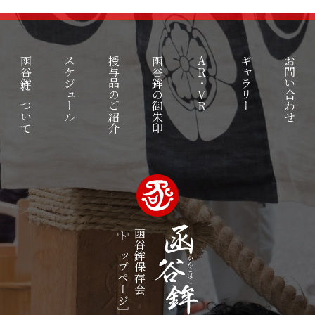
函谷鉾について
スケジュール
授与品のご紹介
函谷鉾の御朱印
AR・VR
ギャラリー
お問い合わせ
［トップページ］
函谷鉾保存会